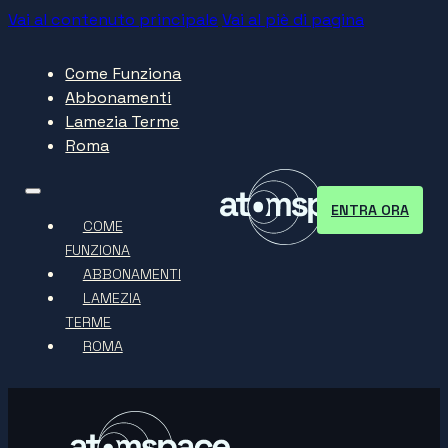
Vai al contenuto principale
Vai al piè di pagina
Come Funziona
Abbonamenti
Lamezia Terme
Roma
ENTRA ORA
COME
FUNZIONA
ABBONAMENTI
LAMEZIA
TERME
ROMA